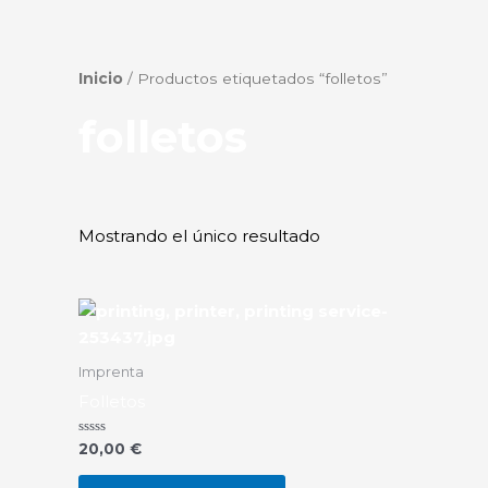
Inicio
/ Productos etiquetados “folletos”
folletos
Mostrando el único resultado
Imprenta
Folletos
Valorado
20,00
€
en
0
de